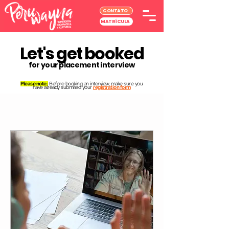
CONTATO
MATRÍCULA
Let's get booked
for your placement interview
Please note:
Before booking an interview, make sure you
have already submited your
registration form