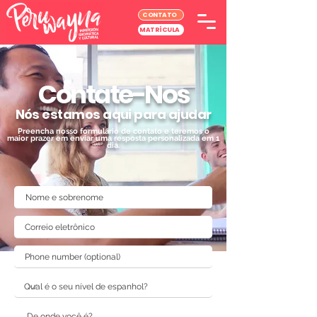
CONTATO
MATRÍCULA
Contate-Nos
Nós estamos aqui para ajudar
Preencha nosso formulário de contato e teremos o
maior prazer em enviar uma resposta personalizada em 1
dia.