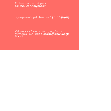
Envie-nos um e-mail para
contact@peruwayna.com
Ligue para nós pelo telefone
(+51)
(1) 641-9119
Visite-nos na
Avenida Larco 724, 3º andar,
Miraflores, Lima (
Veja a localização no Google
Maps
)