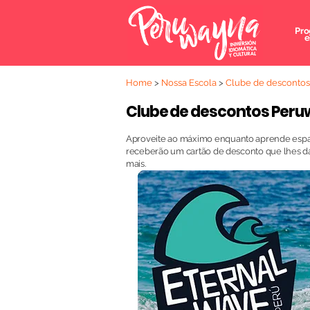
Pro
e
Home
>
Nossa Escola
>
Clube de desconto
Clube de descontos Per
Aproveite ao máximo enquanto aprende espa
receberão um cartão de desconto que lhes da
mais.