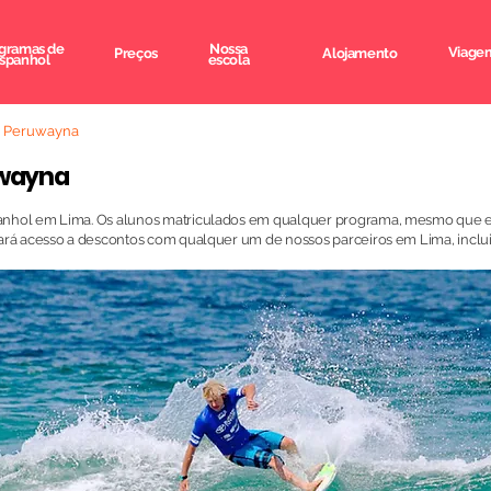
gramas de
Nossa
Viagem
Preços
Alojamento
spanhol
escola
s Peruwayna
uwayna
nhol em Lima. Os alunos matriculados em qualquer programa, mesmo que es
rá acesso a descontos com qualquer um de nossos parceiros em Lima, inclui