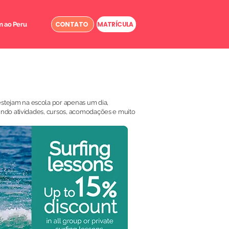
CONTATO
MATRÍCULA
 ao Peru
tejam na escola por apenas um dia,
ndo atividades, cursos, acomodações e muito