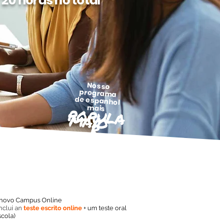
0 horas no total
Nosso
programa
de espanhol
popula
mais
may
o
r
o novo Campus Online
nclui an
teste escrito online
+ um teste oral
cola)