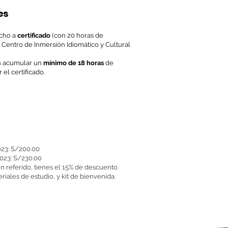
es
echo a
certificado
(con 20 horas de
l Centro de Inmersión Idiomático y Cultural
án acumular un
mínimo de 18 horas
de
 el certificado.
023: S/200.00
2023: S/230.00
un referido, tienes el 15% de descuento.
riales de estudio, y kit de bienvenida.