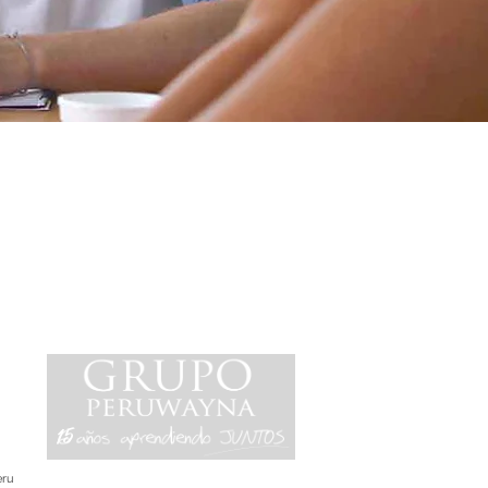
15
eru