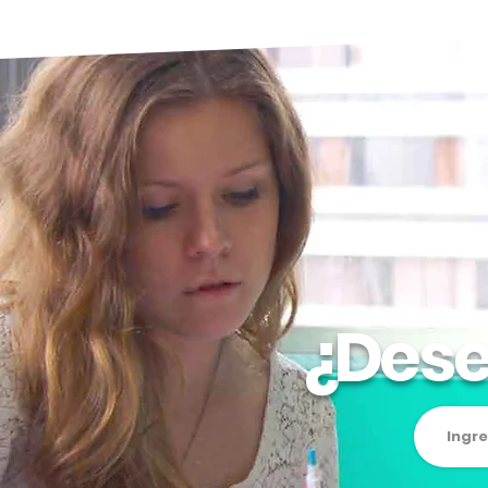
¿
Dese