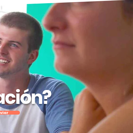
ación?
viar