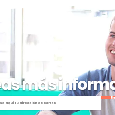
as más inform
En