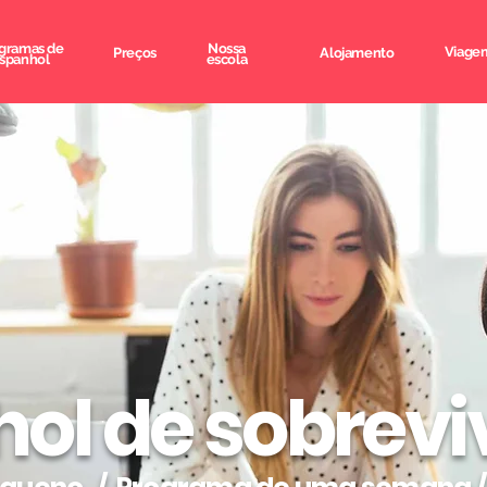
gramas de
Nossa
Viagem
Preços
Alojamento
spanhol
escola
ol de sobrevi