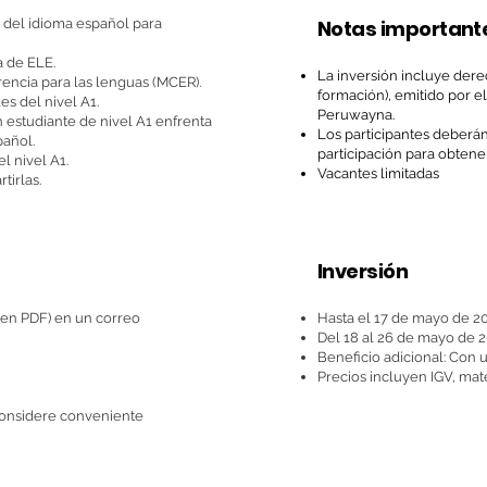
a del idioma español para
Notas important
a de ELE.
La inversión incluye der
ncia para las lenguas (MCER).
formación), emitido por e
es del nivel A1.
Peruwayna.
un estudiante de nivel A1 enfrenta
Los participantes deber
pañol.
participación para obtener
l nivel A1.
Vacantes limitadas
tirlas.
Inversión
(en PDF) en un correo
Hasta el 17 de mayo de 2
Del 18 al 26 de mayo de 
Beneficio adicional: Con 
Precios incluyen IGV, mate
considere conveniente