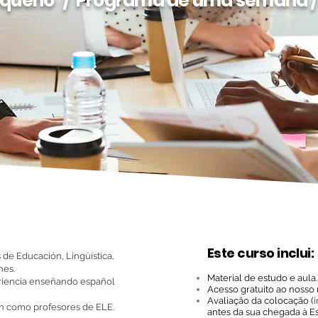
equeno / Programa de uma semana / 2
Este curso inclui:
s de Educación, Lingüística,
nes.
Material de estudo e aula.
riencia enseñando español
Acesso gratuito ao noss
Avaliação da colocação (
i
n como profesores de ELE.
antes da sua chegada à Es