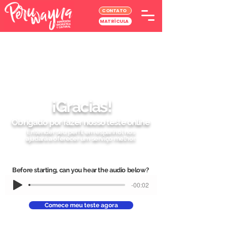
CONTATO
MATRÍCULA
¡Gracias!
Obrigado por fazer nosso teste online
Entender seu perfil em espanhol nos
ajudará a oferecer um serviço melhor.
Before starting, can you hear the audio below?
-00:02
Comece meu teste agora